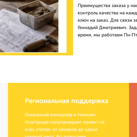
Преимущества заказа у на
контроль качества на каж
ключ на заказ. Для связи 
Геннадий Дмитриевич. Зад
время, мы работаем Пн-Пт 
Региональная поддержка
Локальный менеджер в Нижнем
Новгороде сопровождает проект на
всех этапах: от замеров до сдачи
готовой печи. Вы получаете