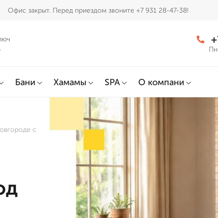
Офис закрыт. Перед приездом звоните +7 931 28-47-38!
+
люч
д
Пн
Бани
Хамамы
SPA
О компани
Новгороде с
од