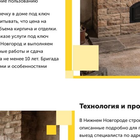
ние пользованию
печку в доме под ключ
итывать, что цена на
бъема кирпича и отделки.
казе услуги под ключ
о Новгород и выполняем
ные работы и сдача
 не менее 10 лет. Бригада
ами и особенностями
Технология и пр
В Нижнем Новгороде стро
описанные подробно для 
выезд специалиста по адре