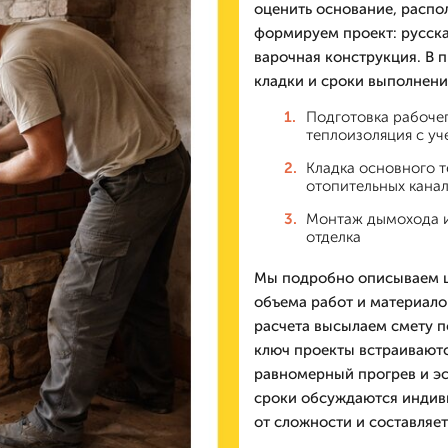
оценить основание, распо
формируем проект: русска
варочная конструкция. В 
кладки и сроки выполнени
Подготовка рабочег
теплоизоляция с у
Кладка основного т
отопительных канал
Монтаж дымохода и 
отделка
Мы подробно описываем це
объема работ и материалов
расчета высылаем смету п
ключ проекты встраиваютс
равномерный прогрев и эс
сроки обсуждаются индиви
от сложности и составляет