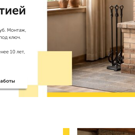
тией
уб. Монтаж,
под ключ.
нее 10 лет,
работы