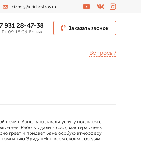
nizhniy@eridanstroy.ru
7 931 28-47-38
Заказать звонок
-Пт 09-18 Сб-Вс вых.
Вопросы?
 печи в бане, заказывали услугу под ключ с
ыгоднее! Работу сдали в срок, мастера очень
асно греет и придает бане особую атмосферу
и компанию ЭриданНнн всем своим соседям!