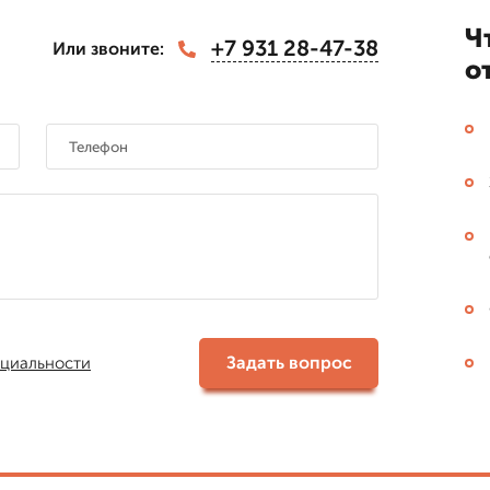
Ч
+7 931 28-47-38
Или звоните:
о
Задать вопрос
циальности