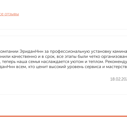
се отзывы
компании ЭриданНнн за профессиональную установку камина
или качественно и в срок, все этапы были четко организован
 теперь наша семья наслаждается уютом и теплом. Рекоменд
данНнн всем, кто ценит высокий уровень сервиса и мастерств
18.02.20