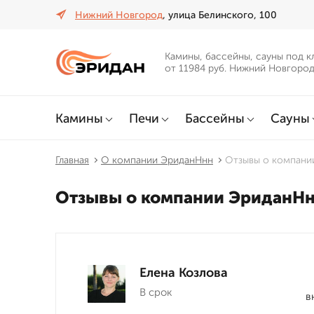
Нижний Новгород
, улица Белинского, 100
Камины, бассейны, сауны под к
от 11984 руб. Нижний Новгоро
Камины
Печи
Бассейны
Сауны
Главная
О компании ЭриданНнн
Отзывы о компани
Отзывы о компании ЭриданН
Елена Козлова
В срок
в