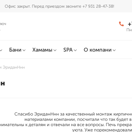
Офис закрыт. Перед приездом звоните +7 931 28-47-38!
+
люч
д
Пн
Бани
Хамамы
SPA
О компани
и ЭриданНнн
нн
Спасибо ЭриданНнн за качественный монтаж кирпичной
материалами компании, посчитали что так будет в
нимательны к деталям и отвечали на все вопросы. Печь прекр
уюта. Уже порекомендовал