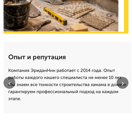
Опыт и репутация
Компания ЭриданНнн работает с 2014 года. Опыт
работы каждого нашего специалиста не менее 10 лет.
‹
›
Мы знаем все тонкости строительства хамама в доме и
гарантируем профессиональный подход на каждом
этапе.