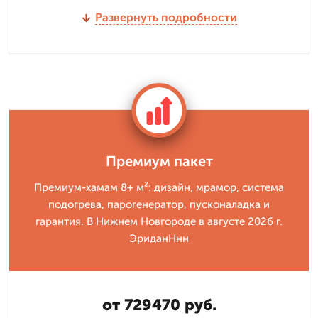
Развернуть подробности
Премиум пакет
Премиум-хамам 8+ м²: дизайн, мрамор, система
подогрева, парогенератор, пусконаладка и
гарантия. В Нижнем Новгороде в августе 2026 г.
ЭриданНнн
от 729470 руб.